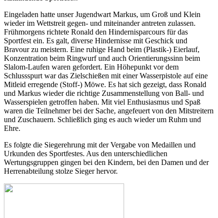
Eingeladen hatte unser Jugendwart Markus, um Groß und Klein
wieder im Wettstreit gegen- und miteinander antreten zulassen.
Frühmorgens richtete Ronald den Hindernisparcours für das
Sportfest ein. Es galt, diverse Hindernisse mit Geschick und
Bravour zu meistern. Eine ruhige Hand beim (Plastik-) Eierlauf,
Konzentration beim Ringwurf und auch Orientierungssinn beim
Slalom-Laufen waren gefordert. Ein Höhepunkt vor dem
Schlussspurt war das Zielschießen mit einer Wasserpistole auf eine
Mitleid erregende (Stoff-) Möwe. Es hat sich gezeigt, dass Ronald
und Markus wieder die richtige Zusammenstellung von Ball- und
Wasserspielen getroffen haben. Mit viel Enthusiasmus und Spaß
waren die Teilnehmer bei der Sache, angefeuert von den Mitstreitern
und Zuschauern. Schließlich ging es auch wieder um Ruhm und
Ehre.
Es folgte die Siegerehrung mit der Vergabe von Medaillen und
Urkunden des Sportfestes. Aus den unterschiedlichen
Wertungsgruppen gingen bei den Kindern, bei den Damen und der
Herrenabteilung stolze Sieger hervor.