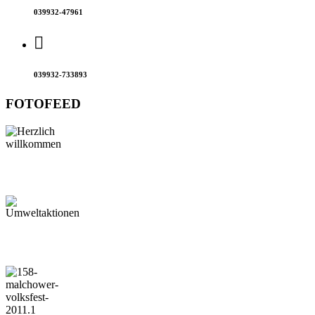
039932-47961
039932-733893
FOTOFEED