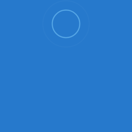
umgehend entfernen.
Urheberrecht
Die durch die Seitenbetreiber erstellten Inhalte
und Werke auf diesen Seiten unterliegen dem
deutschen Urheberrecht. Die Vervielfältigung,
Bearbeitung, Verbreitung und jede Art der
Verwertung außerhalb der Grenzen des
Urheberrechtes bedürfen der schriftlichen
Zustimmung des jeweiligen Autors bzw. Erstellers.
Downloads und Kopien dieser Seite sind nur für
den privaten, nicht kommerziellen Gebrauch
gestattet.
Soweit die Inhalte auf dieser Seite nicht vom
Betreiber erstellt wurden, werden die