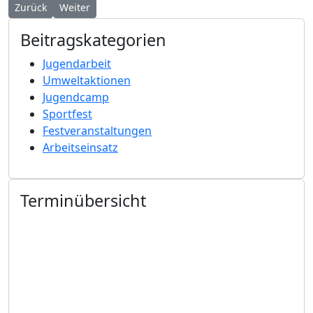
Vorheriger Beitrag: Saisonstart 2025 “Antuckern“
Nächster Beitrag: Feuerwerk Malchow 2024
Zurück
Weiter
Beitragskategorien
Jugendarbeit
Umweltaktionen
Jugendcamp
Sportfest
Festveranstaltungen
Arbeitseinsatz
Terminübersicht