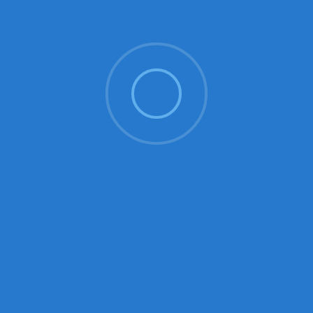
YCM Arbeitseinsatz Kalender
abonnieren
YCM Jugend Kalender abonnieren
YCM Veranstaltungskalender
abonnieren